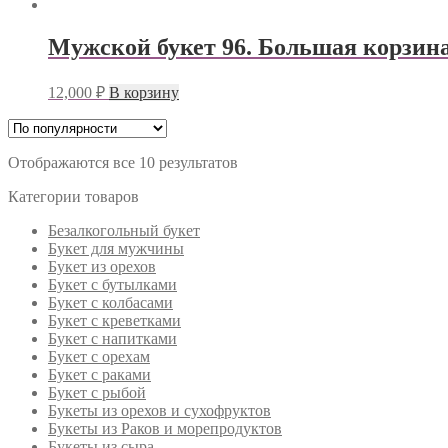
Мужской букет 96. Большая корзина
12,000
₽
В корзину
Отображаются все 10 результатов
Категории товаров
Безалкогольный букет
Букет для мужчины
Букет из орехов
Букет с бутылками
Букет с колбасами
Букет с креветками
Букет с напитками
Букет с орехам
Букет с раками
Букет с рыбой
Букеты из орехов и сухофруктов
Букеты из Раков и морепродуктов
Букеты из сыра