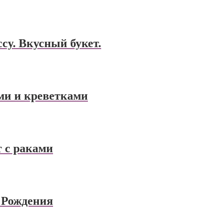
ссу. Вкусный букет.
ми и креветками
 с раками
 Рождения