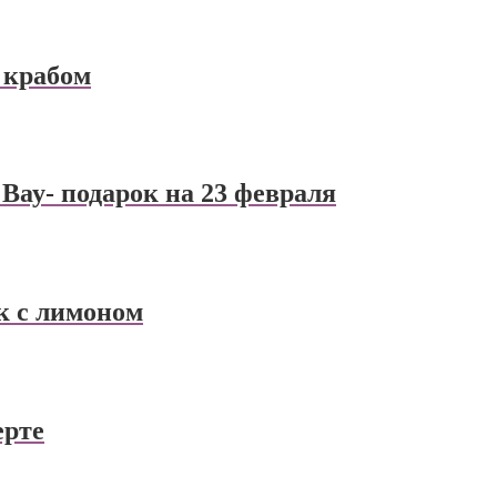
 крабом
 Вау- подарок на 23 февраля
к с лимоном
ерте